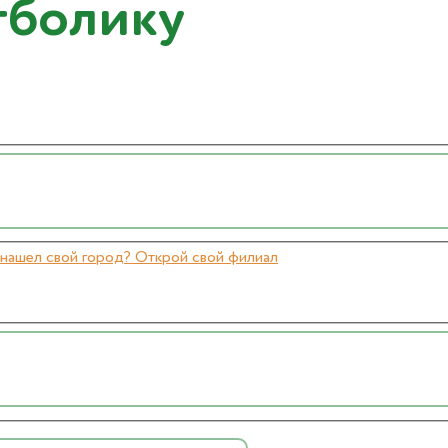
тболику
нашел свой город? Открой свой филиал