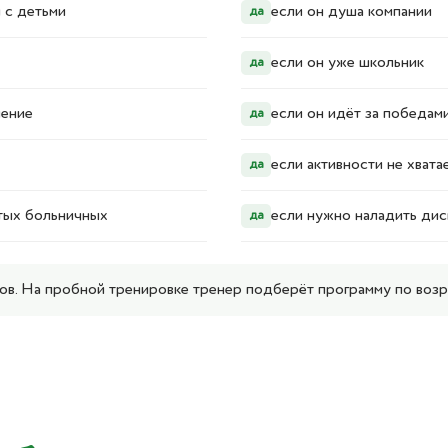
 с детьми
если он душа компании
да
если он уже школьник
да
ление
если он идёт за победам
да
если активности не хвата
да
стых больничных
если нужно наладить ди
да
вов. На пробной тренировке тренер подберёт программу по возра