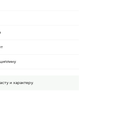
и
ет
сциплину
сту и характеру.